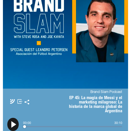
Brand Slam Podcast
EP 45: La magia de Messi y el
Apple Podcasts
Spotify
marketing milagroso: La
historia de la marca global de
Amazon Music
TuneIn + Alexa
Argentina
𝕏
00
:
00
30
:
10